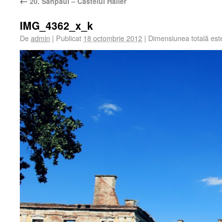
←
20. Sânpaul – Castelul Haller
IMG_4362_x_k
De
admin
|
Publicat
18 octombrie 2012
|
Dimensiunea totală es