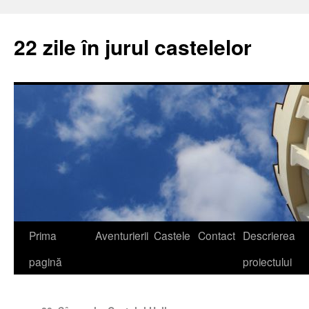
22 zile în jurul castelelor
Prima
Aventurierii
Castele
Contact
Descrierea
pagină
proiectului