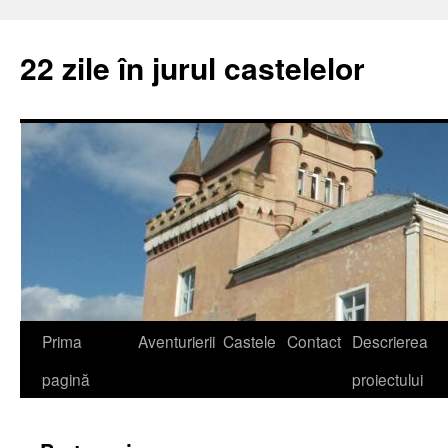
22 zile în jurul castelelor
Prima
Aventurierii
Castele
Contact
Descrierea
pagină
proiectului