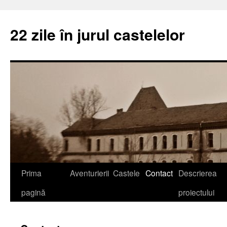
22 zile în jurul castelelor
Prima
Aventurierii
Castele
Contact
Descrierea
pagină
proiectului