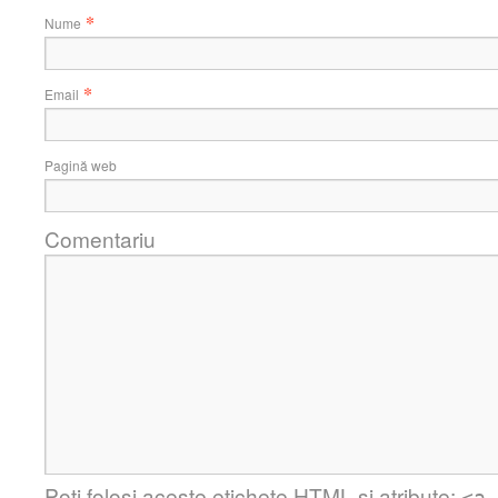
*
Nume
*
Email
Pagină web
Comentariu
Poți folosi aceste etichete
HTML
și atribute: