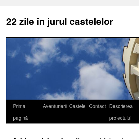
22 zile în jurul castelelor
Prima
Aventurierii
Castele
Contact
Descrierea
pagină
proiectului