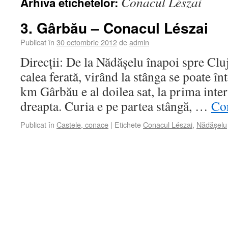
Conacul Lészai
Arhiva etichetelor:
3. Gârbău – Conacul Lészai
Publicat în
30 octombrie 2012
de
admin
Direcții: De la Nădășelu înapoi spre Clu
calea ferată, virând la stânga se poate î
km Gârbău e al doilea sat, la prima inters
dreapta. Curia e pe partea stângă, …
Co
Publicat în
Castele, conace
|
Etichete
Conacul Lészai
,
Nădășelu