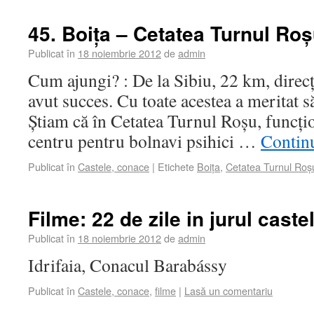
45. Boița – Cetatea Turnul Ro
Publicat în
18 noiembrie 2012
de
admin
Cum ajungi? : De la Sibiu, 22 km, direc
avut succes. Cu toate acestea a meritat
Știam că în Cetatea Turnul Roșu, funcțio
centru pentru bolnavi psihici …
Contin
Publicat în
Castele, conace
|
Etichete
Boița
,
Cetatea Turnul Roș
Filme: 22 de zile in jurul caste
Publicat în
18 noiembrie 2012
de
admin
Idrifaia, Conacul Barabássy
Publicat în
Castele, conace
,
filme
|
Lasă un comentariu