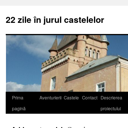
22 zile în jurul castelelor
Prima
Aventurierii
Castele
Contact
Descrierea
pagină
proiectului