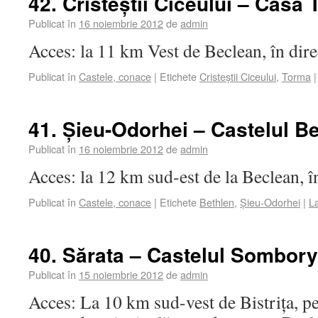
42. Cristeştii Ciceului – Casa
Publicat în
16 noiembrie 2012
de
admin
Acces: la 11 km Vest de Beclean, în dire
Publicat în
Castele, conace
|
Etichete
Cristeştii Ciceului
,
Torma
|
41. Şieu-Odorhei – Castelul Be
Publicat în
16 noiembrie 2012
de
admin
Acces: la 12 km sud-est de la Beclean, î
Publicat în
Castele, conace
|
Etichete
Bethlen
,
Şieu-Odorhei
|
L
40. Sărata – Castelul Sombory
Publicat în
15 noiembrie 2012
de
admin
Acces: La 10 km sud-vest de Bistriţa, pe