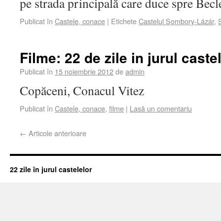
pe strada principală care duce spre Becl
Publicat în
Castele, conace
|
Etichete
Castelul Sombory-Lázár
,
Filme: 22 de zile in jurul caste
Publicat în
15 noiembrie 2012
de
admin
Copăceni, Conacul Vitez
Publicat în
Castele, conace
,
filme
|
Lasă un comentariu
←
Articole anterioare
22 zile în jurul castelelor