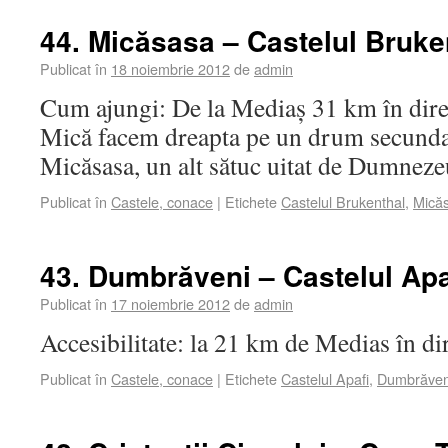
44. Micăsasa – Castelul Bruke
Publicat în
18 noiembrie 2012
de
admin
Cum ajungi: De la Mediaș 31 km în dire
Mică facem dreapta pe un drum secundar
Micăsasa, un alt sătuc uitat de Dumneze
Publicat în
Castele, conace
|
Etichete
Castelul Brukenthal
,
Mică
43. Dumbrăveni – Castelul Apa
Publicat în
17 noiembrie 2012
de
admin
Accesibilitate: la 21 km de Medias în dir
Publicat în
Castele, conace
|
Etichete
Castelul Apafi
,
Dumbrăven