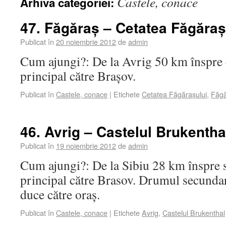
Castele, conace
Arhiva categoriei:
47. Făgăraș – Cetatea Făgăraș
Publicat în
20 noiembrie 2012
de
admin
Cum ajungi?: De la Avrig 50 km înspre 
principal către Brașov.
Publicat în
Castele, conace
|
Etichete
Cetatea Făgărașului
,
Făg
46. Avrig – Castelul Brukentha
Publicat în
19 noiembrie 2012
de
admin
Cum ajungi?: De la Sibiu 28 km înspre 
principal către Brasov. Drumul secundar
duce către oraș.
Publicat în
Castele, conace
|
Etichete
Avrig
,
Castelul Brukenthal