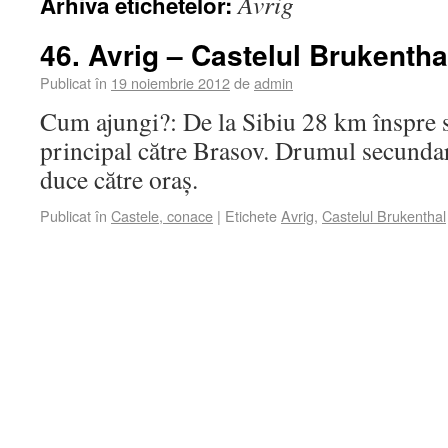
Avrig
Arhiva etichetelor:
46. Avrig – Castelul Brukentha
Publicat în
19 noiembrie 2012
de
admin
Cum ajungi?: De la Sibiu 28 km înspre 
principal către Brasov. Drumul secundar
duce către oraș.
Publicat în
Castele, conace
|
Etichete
Avrig
,
Castelul Brukenthal