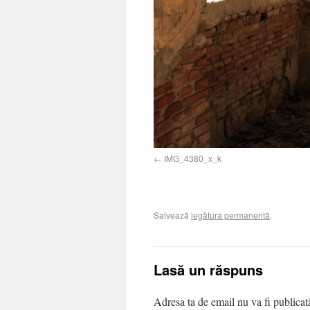
IMG_4380_x_k
Salvează
legătura permanentă
.
Lasă un răspuns
Adresa ta de email nu va fi publica