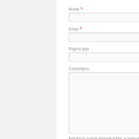
*
Nume
*
Email
Pagină web
Comentariu
Poți folosi aceste etichete
HTML
și atribut