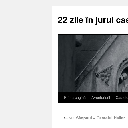
22 zile în jurul ca
Prima pagină
Aventurierii
Castel
←
20. Sânpaul – Castelul Haller