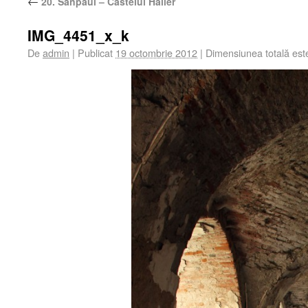
←
20. Sânpaul – Castelul Haller
IMG_4451_x_k
De
admin
|
Publicat
19 octombrie 2012
|
Dimensiunea totală es