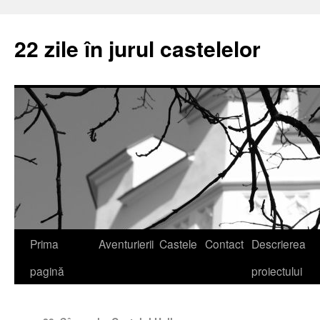
22 zile în jurul castelelor
Prima
Aventurierii
Castele
Contact
Descrierea
pagină
proiectului