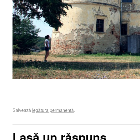
Salvează
legătura permanentă
.
Lasă un răspuns