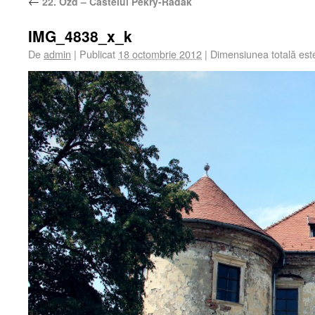
←
22. Ozd – Castelul Pekry-Radák
IMG_4838_x_k
De
admin
|
Publicat
18 octombrie 2012
|
Dimensiunea totală es