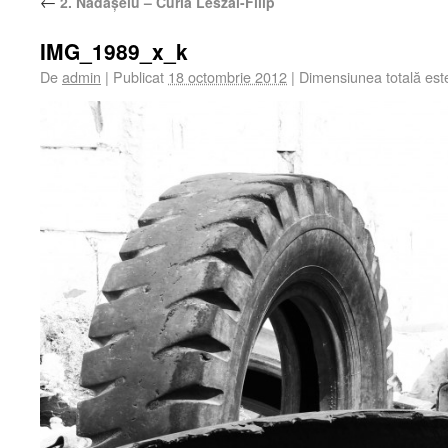
←
2. Nădășelu – Curia Lészai-Filip
IMG_1989_x_k
De
admin
|
Publicat
18 octombrie 2012
|
Dimensiunea totală es