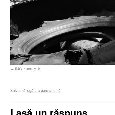
IMG_1986_x_k
Salvează
legătura permanentă
.
Lasă un răspuns