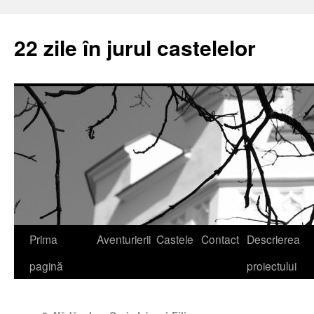
22 zile în jurul castelelor
Prima
Aventurierii
Castele
Contact
Descrierea
pagină
proiectului