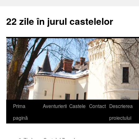
22 zile în jurul castelelor
Prima
Aventurierii
Castele
Contact
Descrierea
pagină
proiectului