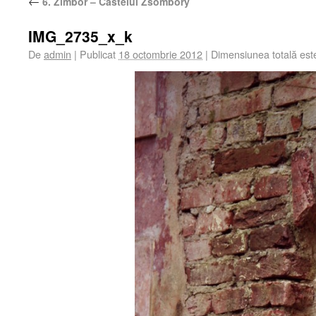
←
6. Zimbor – Castelul Zsombory
IMG_2735_x_k
De
admin
|
Publicat
18 octombrie 2012
|
Dimensiunea totală es