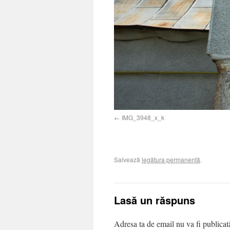
IMG_3948_x_k
Salvează
legătura permanentă
.
Lasă un răspuns
Adresa ta de email nu va fi publica