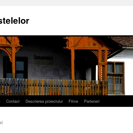
stelelor
e
Contact
Descrierea proiectului
Filme
Parteneri
ki