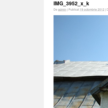
IMG_3952_x_k
De
admin
|
Publicat
19 octombrie 2012
|
D