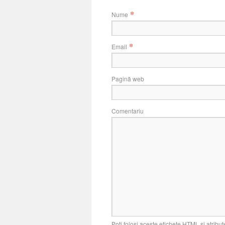
*
Nume
*
Email
Pagină web
Comentariu
Poți folosi aceste etichete
HTML
și atribut