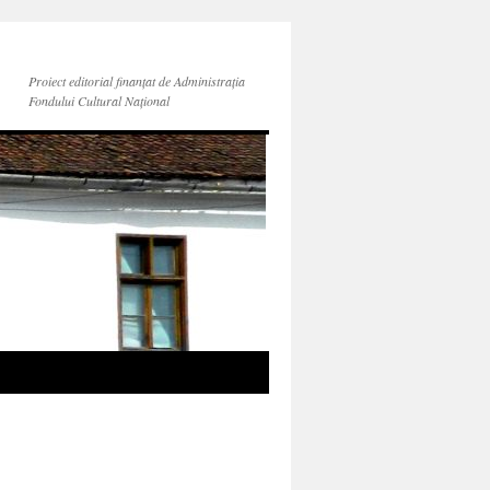
Proiect editorial finanțat de Administraţia
Fondului Cultural Naţional