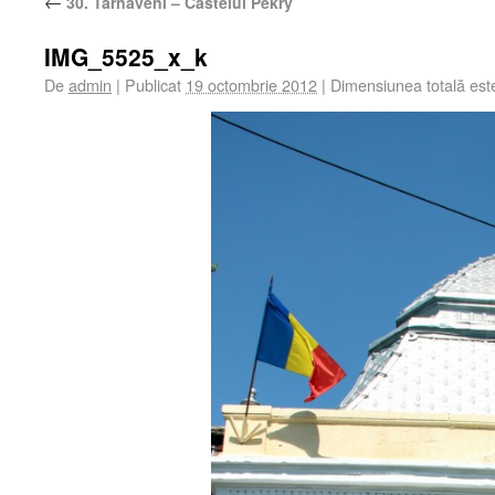
←
30. Târnăveni – Castelul Pekry
IMG_5525_x_k
De
admin
|
Publicat
19 octombrie 2012
|
Dimensiunea totală es