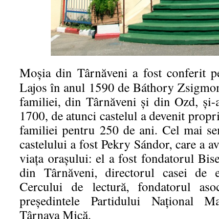
Moşia din Târnăveni a fost conferit p
Lajos în anul 1590 de Báthory Zsigmo
familiei, din Târnăveni şi din Ozd, și
1700, de atunci castelul a devenit propr
familiei pentru 250 de ani. Cel mai se
castelului a fost Pekry Sándor, care a a
viaţa oraşului: el a fost fondatorul Bi
din Târnăveni, directorul casei de e
Cercului de lectură, fondatorul asoc
preşedintele Partidului Naţional M
Târnava Mică.