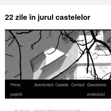
22 zile în jurul castelelor
Prima
Aventurierii
Castele
Contact
Descrierea
pagină
proiectului
←
29. Seuca – Castelul Petrichevich Horváth