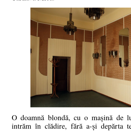
O doamnă blondă, cu o maşină de lu
intrăm în clădire, fără a-și depărta t