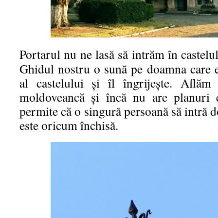
Portarul nu ne lasă să intrăm în castelu
Ghidul nostru o sună pe doamna care es
al castelului şi îl îngrijeşte. Află
moldoveancă şi încă nu are planuri c
permite că o singură persoană să intră d
este oricum închisă.