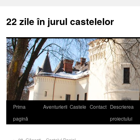
22 zile în jurul castelelor
Prima
Aventurierii
Castele
Contact
Descrierea
pagină
proiectului
←
28. Găneşti – Castelul Daniel