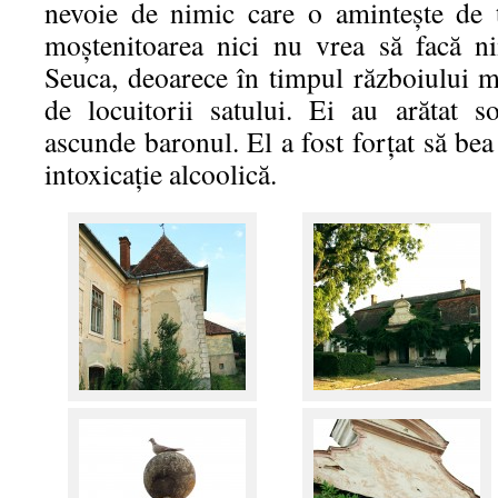
nevoie de nimic care o aminteşte de 
moştenitoarea nici nu vrea să facă ni
Seuca, deoarece în timpul războiului mo
de locuitorii satului. Ei au arătat s
ascunde baronul. El a fost forţat să bea
intoxicaţie alcoolică.