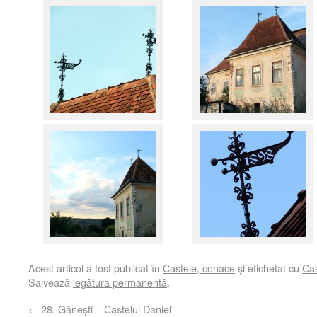
Acest articol a fost publicat în
Castele, conace
și etichetat cu
Cas
Salvează
legătura permanentă
.
←
28. Găneşti – Castelul Daniel