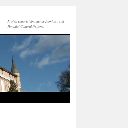
Proiect editorial finanțat de Administraţia
Fondului Cultural Naţional