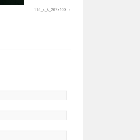
115_x_k_267x400