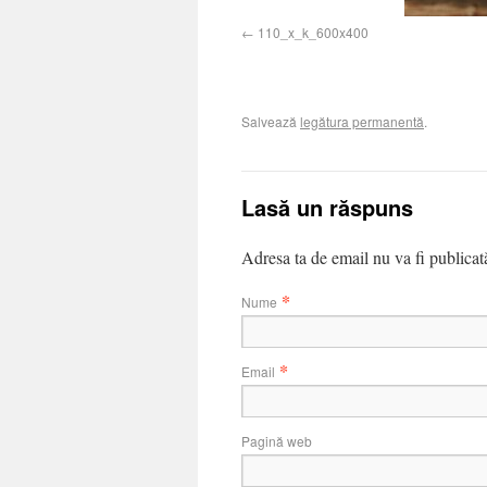
110_x_k_600x400
Salvează
legătura permanentă
.
Lasă un răspuns
Adresa ta de email nu va fi publica
*
Nume
*
Email
Pagină web