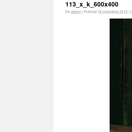
113_x_k_600x400
De
admin
|
Publicat
19 octombrie 2012
|
D