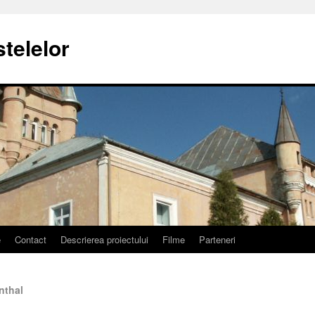
stelelor
e
Contact
Descrierea proiectului
Filme
Parteneri
nthal