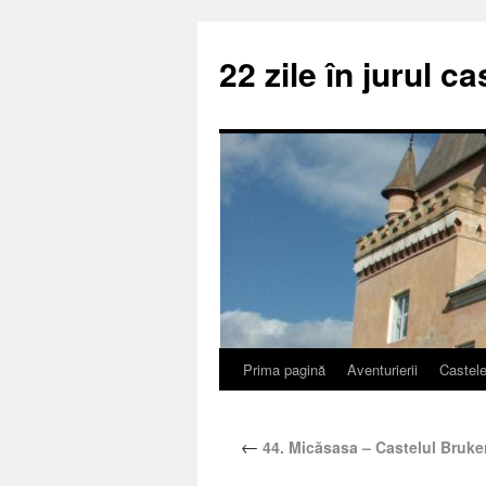
22 zile în jurul ca
Prima pagină
Aventurierii
Castel
←
44. Micăsasa – Castelul Bruke