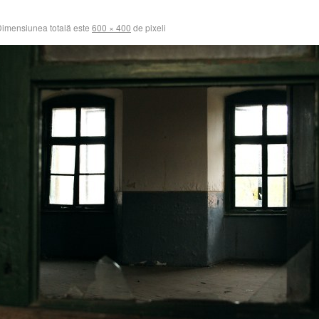
imensiunea totală este
600 × 400
de pixeli