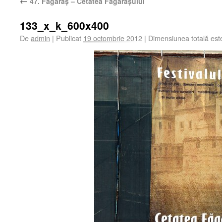
←
47. Făgăraș – Cetatea Făgărașului
133_x_k_600x400
De
admin
|
Publicat
19 octombrie 2012
|
Dimensiunea totală es