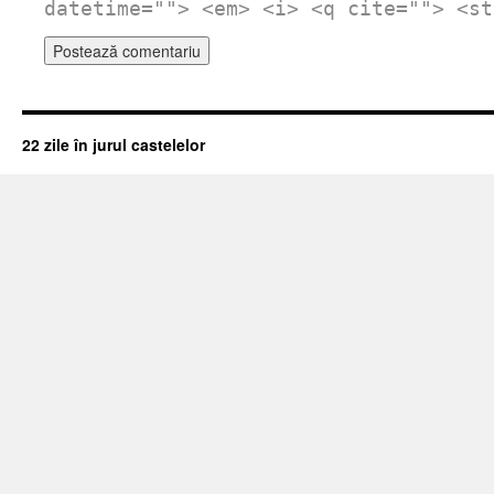
datetime=""> <em> <i> <q cite=""> <st
22 zile în jurul castelelor