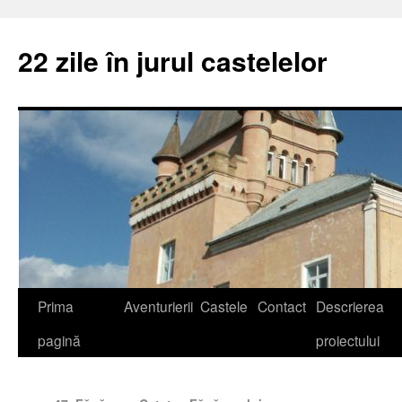
22 zile în jurul castelelor
Prima
Aventurierii
Castele
Contact
Descrierea
pagină
proiectului