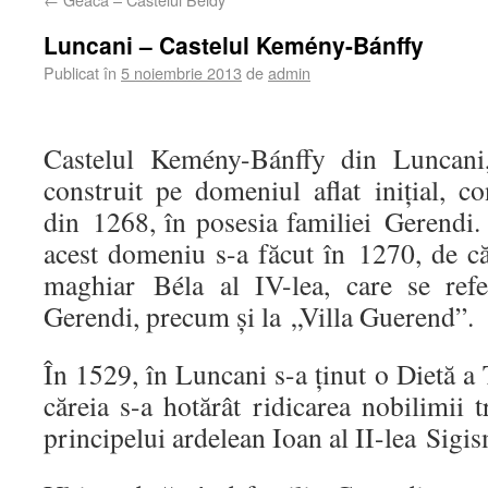
Luncani – Castelul Kemény-Bánffy
Publicat în
5 noiembrie 2013
de
admin
Castelul Kemény-Bánffy din Luncani,
construit pe domeniul aflat iniţial,
din 1268, în posesia familiei Gerendi.
acest domeniu s-a făcut în 1270, de căt
maghiar Béla al IV-lea, care se ref
Gerendi, precum şi la „Villa Guerend”.
În 1529, în Luncani s-a ţinut o Dietă a 
căreia s-a hotărât ridicarea nobilimii 
principelui ardelean Ioan al II-lea Sig