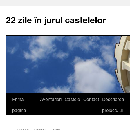
22 zile în jurul castelelor
Prima
Aventurierii
Castele
Contact
Descrierea
pagină
proiectului
←
Geaca – Castelul Béldy