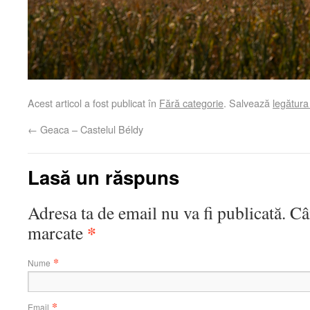
Acest articol a fost publicat în
Fără categorie
. Salvează
legătur
←
Geaca – Castelul Béldy
Lasă un răspuns
Adresa ta de email nu va fi publicată. C
*
marcate
*
Nume
*
Email