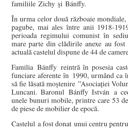
familiile Zichy și Bánffy.
În urma celor două războaie mondiale, c
pagube, mai ales între anii 1918-1919
perioada regimului comunist în sediu
mare parte din clădirile anexe au fost
actuală castelul dispune de 44 de camere
Familia Bánffy reintră în posesia cast
funciare aferente în 1990, urmând ca î
să fie lăsată moştenire ”Asociaţiei Volu
Luncani. Baronul Bánffy István a ceda
unele bunuri mobile, printre care 53 de 
de piese de mobilier de epocă.
Castelul a fost donat unui centru pentru 