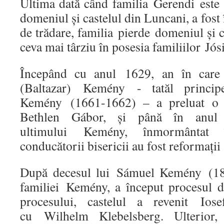
Ultima dată când familia Gerendi este 
domeniul şi castelul din Luncani, a fos
de trădare, familia pierde domeniul şi c
ceva mai târziu în posesia familiilor Jó
Începând cu anul 1629, an în care c
(Baltazar) Kemény - tatăl princip
Kemény (1661-1662) – a preluat o p
Bethlen Gábor, și până în anul
ultimului Kemény, înmormântat î
conducătorii bisericii au fost reformați
După decesul lui Sámuel Kemény (186
familiei Kemény, a început procesul 
procesului, castelul a revenit Iose
cu Wilhelm Klebelsberg. Ulterior,