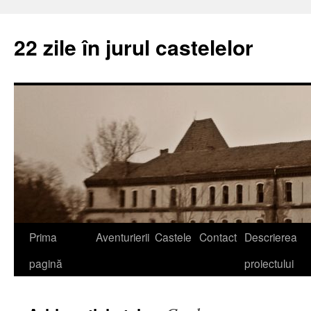
22 zile în jurul castelelor
Prima
Aventurierii
Castele
Contact
Descrierea
pagină
proiectului