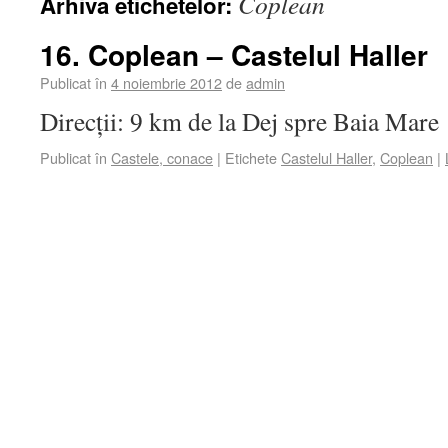
Coplean
Arhiva etichetelor:
16. Coplean – Castelul Haller
Publicat în
4 noiembrie 2012
de
admin
Direcții: 9 km de la Dej spre Baia Mare
Publicat în
Castele, conace
|
Etichete
Castelul Haller
,
Coplean
|