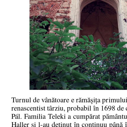
Turnul de vânătoare e rămășița primului c
renascentist târziu, probabil în 1698 de c
Pál. Familia Teleki a cumpărat pământu
Haller și l-au deținut în continuu până 