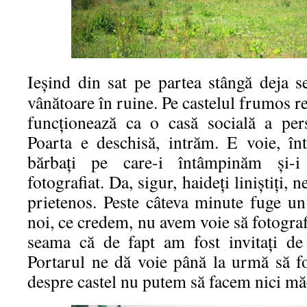
Ieșind din sat pe partea stângă deja s
vânătoare în ruine. Pe castelul frumos r
funcționează ca o casă socială a per
Poarta e deschisă, intrăm. E voie, î
bărbați pe care-i întâmpinăm și-i
fotografiat. Da, sigur, haideți liniștiți, 
prietenos. Peste câteva minute fuge un
noi, ce credem, nu avem voie să fotogra
seama că de fapt am fost invitați de 
Portarul ne dă voie până la urmă să fo
despre castel nu putem să facem nici mă