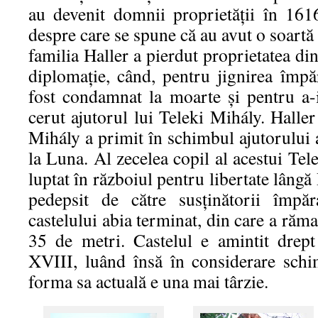
au devenit domnii proprietății în 16
despre care se spune că au avut o soartă 
familia Haller a pierdut proprietatea di
diplomație, când, pentru jignirea împă
fost condamnat la moarte și pentru a-i
cerut ajutorul lui Teleki Mihály. Haller 
Mihály a primit în schimbul ajutorului 
la Luna. Al zecelea copil al acestui Tel
luptat în războiul pentru libertate lâng
pedepsit de către susținătorii împăr
castelului abia terminat, din care a răm
35 de metri. Castelul e amintit drept
XVIII, luând însă în considerare schim
forma sa actuală e una mai târzie.