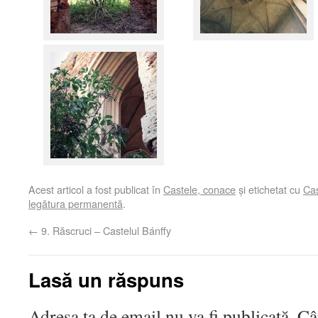
Acest articol a fost publicat în
Castele, conace
și etichetat cu
Cas
legătura permanentă
.
←
9. Răscruci – Castelul Bánffy
Lasă un răspuns
Adresa ta de email nu va fi publicată. C