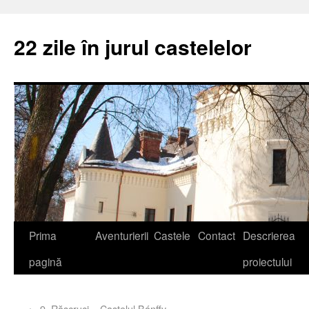
22 zile în jurul castelelor
Prima
Aventurierii
Castele
Contact
Descrierea
pagină
proiectului
←
9. Răscruci – Castelul Bánffy